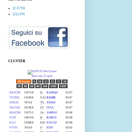
I2-5759
IZ2LPN
CLUSTER