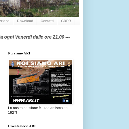
eriana
Download
Contatti
GDPR
 dalle ore 21.00 ---
Noi siamo ARI
La nostra passione è il radiantismo dal
1927!
Diventa Socio ARI