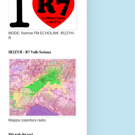
MODE: Narrow FM ECHOLINK: IR2ZYH-
R
IR2ZYH - R7 Valle Seriana
Mappa copertura radio
Siti web dei soci