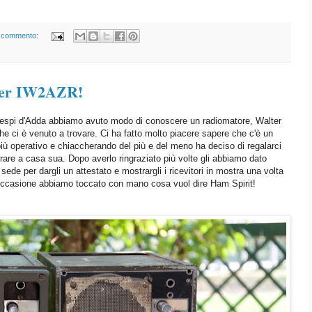
 commento:
lter IW2AZR!
respi d'Adda abbiamo avuto modo di conoscere un radiomatore, Walter
 ci è venuto a trovare. Ci ha fatto molto piacere sapere che c'è un
ù operativo e chiaccherando del più e del meno ha deciso di regalarci
irare a casa sua. Dopo averlo ringraziato più volte gli abbiamo dato
de per dargli un attestato e mostrargli i ricevitori in mostra una volta
ta occasione abbiamo toccato con mano cosa vuol dire Ham Spirit!