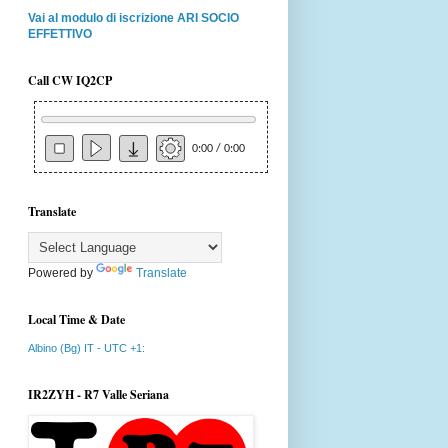
Vai al modulo di iscrizione ARI SOCIO
EFFETTIVO
Call CW IQ2CP
0:00 / 0:00
Translate
Powered by
Translate
Local Time & Date
Albino (Bg) IT - UTC +1:
IR2ZYH - R7 Valle Seriana