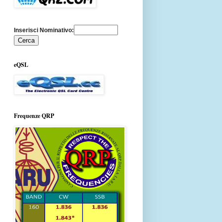
Inserisci Nominativo:
eQSL
Frequenze QRP