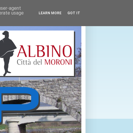
 user-agent
nerate usage
LEARN MORE
GOT IT