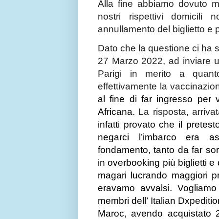
Alla fine abbiamo dovuto me
nostri rispettivi domicili
annullamento del biglietto e p
Dato che la questione ci ha 
27 Marzo 2022, ad inviare 
Parigi in merito a quan
effettivamente la vaccinazio
al fine di far ingresso per 
Africana
. La risposta, arriva
infatti provato che il prete
negarci l’imbarco era a
fondamento, tanto da far so
in overbooking più biglietti 
magari lucrando maggiori prof
eravamo avvalsi.
Vogliamo 
membri dell’ Italian Dxpeditio
Maroc, avendo acquistato 240