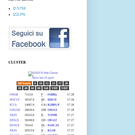
I2-5759
IZ2LPN
CLUSTER