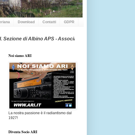
eriana
Download
Contatti
GDPR
i Albino APS - Associazione Radioamatori Italiani - 2403 L02 
Noi siamo ARI
La nostra passione è il radiantismo dal
1927!
Diventa Socio ARI