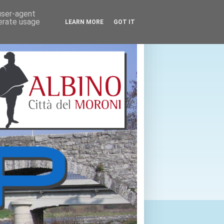
 user-agent
nerate usage
LEARN MORE
GOT IT