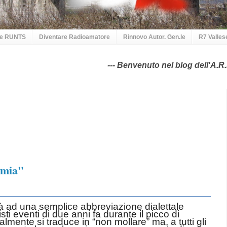
 e RUNTS
Diventare Radioamatore
Rinnovo Autor. Gen.le
R7 Valles
--- Benvenuto nel blog dell'A.R.I. Sezione d
 mia"
 rifà ad una semplice abbreviazione dialettale
ti eventi di due anni fa durante il picco di
lmente si traduce in “non mollare” ma, a tutti gli