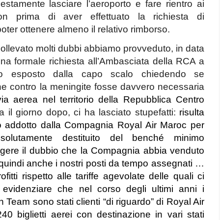
stamente lasciare l’aeroporto e fare rientro ai
 non prima di aver effettuato la richiesta di
oter ottenere almeno il relativo rimborso.
sollevato molti dubbi abbiamo provveduto, in data
una formale
richiesta all’Ambasciata della RCA a
to esposto dalla capo scalo chiedendo se
ne contro la meningite fosse davvero necessaria
via aerea nel territorio della Repubblica Centro
ta il giorno dopo, ci ha lasciato stupefatti:
risulta
sto addotto dalla Compagnia Royal Air Maroc per
ssolutamente destituito del benché minimo
rgere il dubbio che la Compagnia abbia venduto
e quindi anche i nostri posti da tempo assegnati …
itti rispetto alle tariffe agevolate delle quali ci
evidenziare che nel corso degli ultimi anni i
n Team sono stati clienti “di riguardo” di Royal Air
 biglietti aerei con destinazione in vari stati