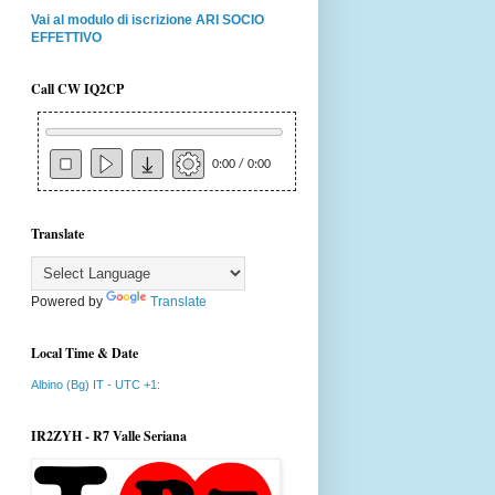
Vai al modulo di iscrizione ARI SOCIO
EFFETTIVO
Call CW IQ2CP
0:00 / 0:00
Translate
Powered by
Translate
Local Time & Date
Albino (Bg) IT - UTC +1:
IR2ZYH - R7 Valle Seriana