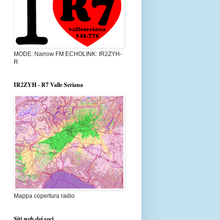
MODE: Narrow FM ECHOLINK: IR2ZYH-
R
IR2ZYH - R7 Valle Seriana
Mappa copertura radio
Siti web dei soci