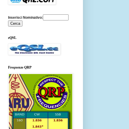
Inserisci Nominativo:
eQSL
Frequenze QRP