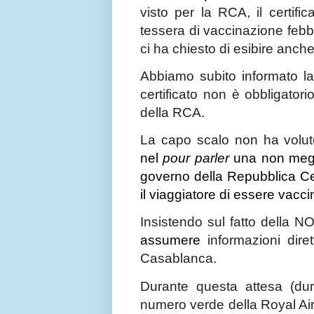
visto per la RCA, il certifi
tessera di vaccinazione febb
ci ha chiesto di esibire anche
Abbiamo subito informato l
certificato non è obbligator
della RCA.
La capo scalo non ha voluto
nel
pour parler
una non megli
governo della Repubblica Cen
il viaggiatore di essere vacci
Insistendo sul fatto della N
assumere
informazioni dir
Casablanca.
Durante questa attesa (dura
numero verde della Royal Air