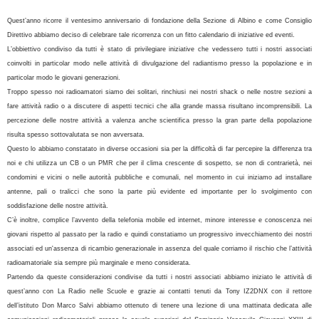
Quest’anno ricorre il ventesimo anniversario di fondazione della Sezione di Albino e come Consiglio
Direttivo abbiamo deciso di celebrare tale ricorrenza con un fitto calendario di iniziative ed eventi.
L’obbiettivo condiviso da tutti è stato di privilegiare iniziative che vedessero tutti i nostri associati
coinvolti in particolar modo nelle attività di divulgazione del radiantismo presso la popolazione e in
particolar modo le giovani generazioni.
Troppo spesso noi radioamatori siamo dei solitari, rinchiusi nei nostri shack o nelle nostre sezioni a
fare attività radio o a discutere di aspetti tecnici che alla grande massa risultano incomprensibili. La
percezione delle nostre attività a valenza anche scientifica presso la gran parte della popolazione
risulta spesso sottovalutata se non avversata.
Questo lo abbiamo constatato in diverse occasioni sia per la difficoltà di far percepire la differenza tra
noi e chi utilizza un CB o un PMR che per il clima crescente di sospetto, se non di contrarietà, nei
condomini e vicini o nelle autorità pubbliche e comunali, nel momento in cui iniziamo ad installare
antenne, pali o tralicci che sono la parte più evidente ed importante per lo svolgimento con
soddisfazione delle nostre attività.
C’è inoltre, complice l’avvento della telefonia mobile ed internet, minore interesse e conoscenza nei
giovani rispetto al passato per la radio e quindi constatiamo un progressivo invecchiamento dei nostri
associati ed un'assenza di ricambio generazionale in assenza del quale corriamo il rischio che l’attività
radioamatoriale sia sempre più marginale e meno considerata.
Partendo da queste considerazioni condivise da tutti i nostri associati abbiamo iniziato le attività di
quest’anno con La Radio nelle Scuole e grazie ai contatti tenuti da Tony IZ2DNX con il rettore
dell’istituto Don Marco Salvi abbiamo ottenuto di tenere una lezione di una mattinata dedicata alle