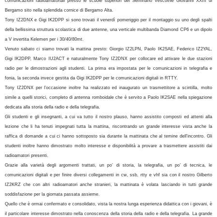
comunicazioni radioamatoriali presso le scuole superiori del Seminario Vescovile Giovanni XXIII di
Bergamo sito nella splendida cornice di Bergamo Alta.
Tony IZ2DNX e Gigi IK2DPP si sono trovati il venerdì pomeriggio per il montaggio su uno degli spalti
della bellissima struttura scolastica di due antenne, una verticale multibanda Diamond CP6 e un dipolo
a V invertita Kelemen per i 30/40/80mt.
Venuto sabato ci siamo trovati la mattina presto: Giorgio IZ2LPN, Paolo IK2SAE, Federico IZ2YAL,
Gigi IK2DPP, Marco IU2ACT e naturalmente Tony IZ2DNX per collocare ed attivare le due stazioni
radio per le dimostrazioni agli studenti. La prima era impostata per le comunicazioni in telegrafia e
fonia, la seconda invece gestita da Gigi IK2DPP per le comunicazioni digitali in RTTY.
Tony IZ2DNX per l’occasione inoltre ha realizzato ed inaugurato un trasmettitore a scintilla, molto
simile a quelli storici, completo di antenna romboidale che è servito a Paolo IK2SAE nella spiegazione
dedicata alla storia della radio e della telegrafia.
Gli studenti e gli insegnanti, a cui va tutto il nostro plauso, hanno assistito composti ed attenti alla
lezione che li ha tenuti impegnati tutta la mattina, riscontrando un grande interesse vista anche la
raffica di domande a cui ci hanno sottoposto sia durante la mattinata che al temine dell'incontro. Gli
studenti inoltre hanno dimostrato molto interesse e disponibilità a provare a trasmettere assistiti dai
radioamatori presenti.
Grazie alla varietà degli argomenti trattati, un po’ di storia, la telegrafia, un po’ di tecnica, le
comunicazioni digitali e per finire diversi collegamenti in cw, ssb, rtty e vhf sia con il nostro Gilberto
IZ2KRZ che con altri radioamatori anche stranieri, la mattinata è volata lasciando in tutti grande
soddisfazione per la giornata passata assieme.
Quello che è ormai confermato e consolidato, vista la nostra lunga esperienza didattica con i giovani, è
il particolare interesse dimostrato nella conoscenza della storia della radio e della telegrafia. La grande