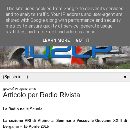
This site uses cookies from Google to deliver its services
and to analyze traffic. Your IP address and user-agent are
shared with Google along with performance and security
metrics to ensure quality of service, generate usage
statistics, and to detect and address abuse.
LEARN MORE
GOT IT
▼
giovedì 21 aprile 2016
Articolo per Radio Rivista
La Radio nelle Scuole
La sezione ARI di Albino al Seminario Vescovile Giovanni XXIII di
Bergamo – 16 Aprile 2016