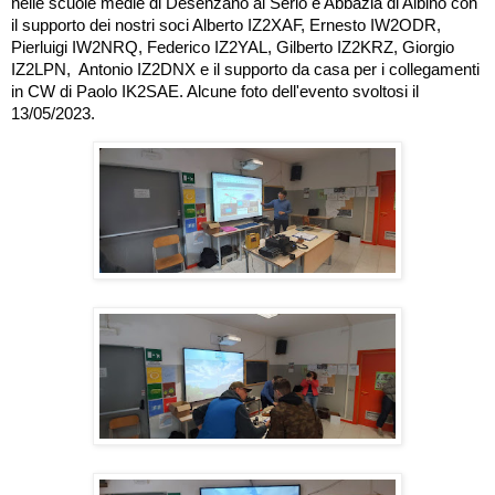
nelle scuole medie di Desenzano al Serio e Abbazia di Albino con 
il supporto dei nostri soci Alberto IZ2XAF, Ernesto IW2ODR, 
Pierluigi IW2NRQ, Federico IZ2YAL, Gilberto IZ2KRZ, Giorgio 
IZ2LPN,  Antonio IZ2DNX e il supporto da casa per i collegamenti 
in CW di Paolo IK2SAE. Alcune foto dell'evento svoltosi il 
13/05/2023.